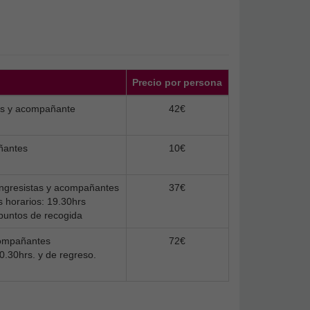
Precio por persona
tas y acompañante
42€
ñantes
10€
ngresistas y acompañantes
37€
s horarios: 19.30hrs
 puntos de recogida
compañantes
72€
20.30hrs. y de regreso.