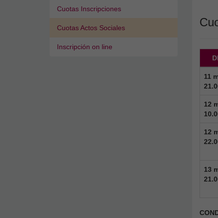
Cuotas Inscripciones
Cuo
Cuotas Actos Sociales
Inscripción on line
D
11 
21.0
12 
10.0
12 
22.0
13 
21.0
COND