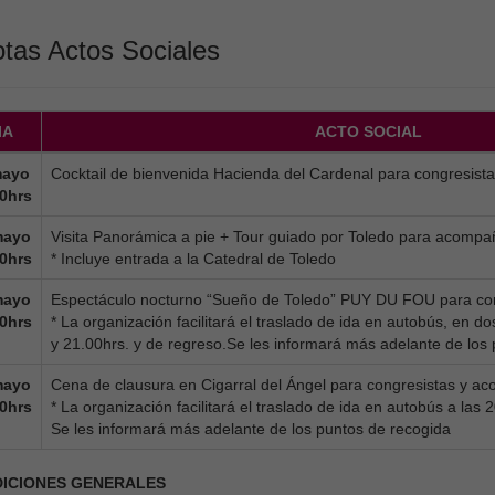
tas Actos Sociales
IA
ACTO SOCIAL
mayo
Cocktail de bienvenida Hacienda del Cardenal para congresis
0hrs
mayo
Visita Panorámica a pie + Tour guiado por Toledo para acompa
0hrs
* Incluye entrada a la Catedral de Toledo
mayo
Espectáculo nocturno “Sueño de Toledo” PUY DU FOU para co
0hrs
* La organización facilitará el traslado de ida en autobús, en do
y 21.00hrs. y de regreso.Se les informará más adelante de los
mayo
Cena de clausura en Cigarral del Ángel para congresistas y a
0hrs
* La organización facilitará el traslado de ida en autobús a las 
Se les informará más adelante de los puntos de recogida
ICIONES GENERALES